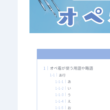
オペ看が使う用語や略語
あ行
あ
い
う
え
お