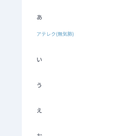
あ
アテレク(無気肺)
い
う
え
お