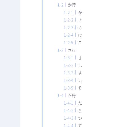
か行
か
き
く
け
こ
さ行
さ
し
す
せ
そ
た行
た
ち
つ
て