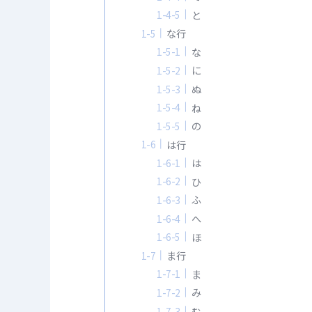
と
な行
な
に
ぬ
ね
の
は行
は
ひ
ふ
へ
ほ
ま行
ま
み
む