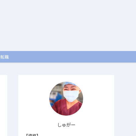
・転職
しゅがー
【資格】