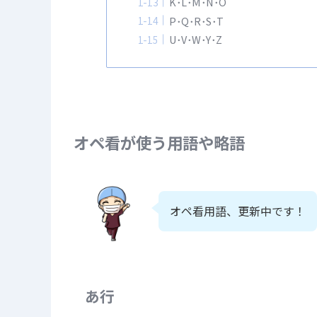
K･L･M･N･O
P･Q･R･S･T
U･V･W･Y･Z
オペ看が使う用語や略語
オペ看用語、更新中です！
あ行