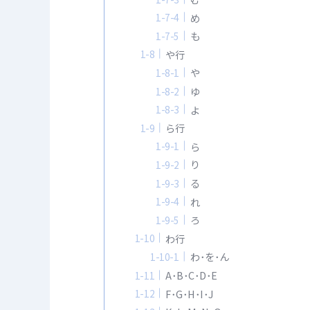
め
も
や行
や
ゆ
よ
ら行
ら
り
る
れ
ろ
わ行
わ･を･ん
A･B･C･D･E
F･G･H･I･J