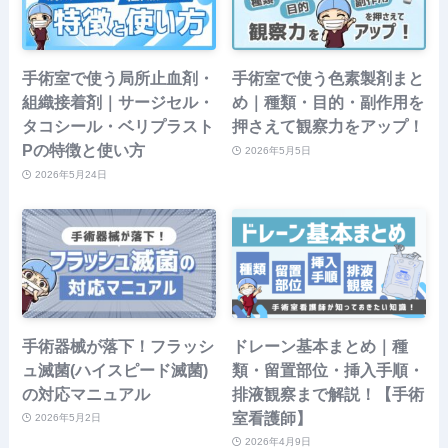
手術室で使う局所止血剤・
手術室で使う色素製剤まと
組織接着剤｜サージセル・
め｜種類・目的・副作用を
タコシール・ベリプラスト
押さえて観察力をアップ！
Pの特徴と使い方
2026年5月5日
2026年5月24日
手術器械が落下！フラッシ
ドレーン基本まとめ｜種
ュ滅菌(ハイスピード滅菌)
類・留置部位・挿入手順・
の対応マニュアル
排液観察まで解説！【手術
室看護師】
2026年5月2日
2026年4月9日