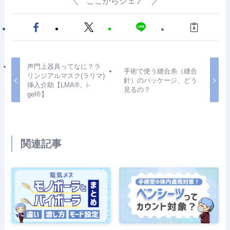
ここからシェア
声門上器具ってなに？ラ
手術で使う縫合糸（縫合
リンジアルマスク(ラリマ)
針）のパッケージ、どう
挿入介助【LMA®、i-
見るの？
gel®】
関連記事