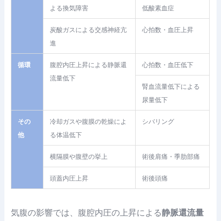
よる換気障害
低酸素血症
炭酸ガスによる交感神経亢
心拍数・血圧上昇
進
循環
腹腔内圧上昇による静脈還
心拍数・血圧低下
流量低下
腎血流量低下による
尿量低下
その
冷却ガスや腹膜の乾燥によ
シバリング
他
る体温低下
横隔膜や腹壁の挙上
術後肩痛・季肋部痛
頭蓋内圧上昇
術後頭痛
気腹の影響では、腹腔内圧の上昇による
静脈還流量