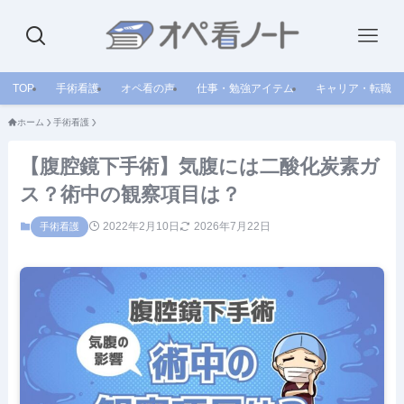
TOP
手術看護
オペ看の声
仕事・勉強アイテム
キャリア・転職
ホーム
手術看護
【腹腔鏡下手術】気腹には二酸化炭素ガ
ス？術中の観察項目は？
2022年2月10日
2026年7月22日
手術看護