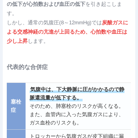
の低下が心拍数および血圧の低下
を引き起こしま
す。
しかし、通常の気腹圧(8～12mmHg)では
炭酸ガスに
よる交感神経の亢進が上回るため、心拍数や血圧は
少し上昇
します。
代表的な合併症
気腹中は、下大静脈に圧がかかるので静
脈還流量が低下する。
塞栓
そのため、肺塞栓のリスクが高くなる。
症
また、血管内に入った気腹ガスにより、
ガス血栓のリスクも。
トロッカーから気腹ガスが皮下組織に漏