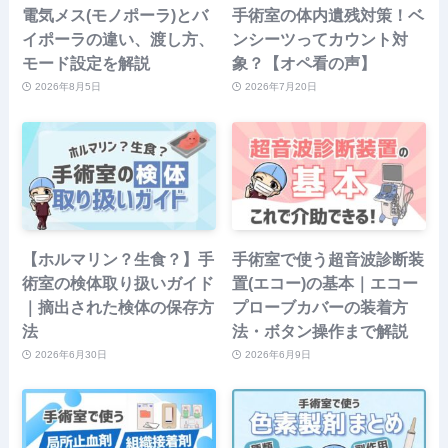
電気メス(モノポーラ)とバ
手術室の体内遺残対策！ベ
イポーラの違い、渡し方、
ンシーツってカウント対
モード設定を解説
象？【オペ看の声】
2026年8月5日
2026年7月20日
【ホルマリン？生食？】手
手術室で使う超音波診断装
術室の検体取り扱いガイド
置(エコー)の基本｜エコー
｜摘出された検体の保存方
プローブカバーの装着方
法
法・ボタン操作まで解説
2026年6月30日
2026年6月9日