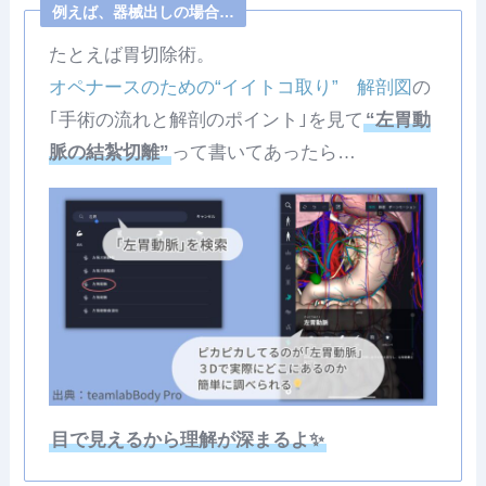
例えば、器械出しの場合…
たとえば胃切除術。
オペナースのための“イイトコ取り” 解剖図
の
｢手術の流れと解剖のポイント｣を見て
“左胃動
脈の結紮切離”
って書いてあったら…
目で見えるから理解が深まるよ✨