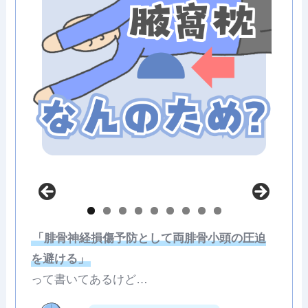
「腓骨神経損傷予防として両腓骨小頭の圧迫
を避ける」
って書いてあるけど…