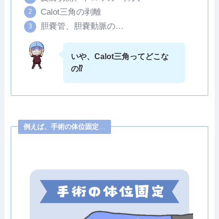
Calot三角の剥離
胆嚢管、胆嚢動脈の…
いや、Calot三角ってどこな
の⁉
例えば、手術の体位固定
…