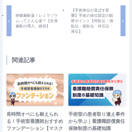
【手術体位が及ぼす影
静脈麻酔薬！レミマゾラ
響】手術の体位固定の観
ムってどんな薬？【全身
察ポイント【仰臥位・側
麻酔の導入、維持】
臥位・腹臥位・砕石位・
座位】
関連記事
長時間オペにも耐えられ
手術室の患者取り違え事件
る！手術室看護師おすすめ
から学ぶ｜看護職賠償責任
ファンデーション【マスク
保険制度の基礎知識