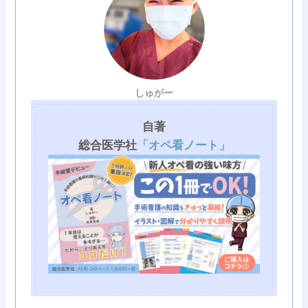
しゅがー
自著
総合医学社
「オペ看ノート」