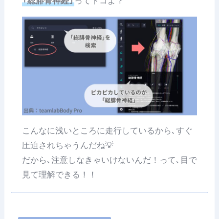
｢総腓骨神経｣
ってドコよ？
こんなに浅いところに走行しているから､すぐ
圧迫されちゃうんだね💡
だから､注意しなきゃいけないんだ！って､目で
見て理解できる！！