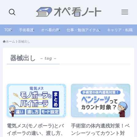
TOP
手術看護
オペ看の声
仕事・勉強アイテム
キャリア・転職
ホーム
器械出し
器械出し
– tag –
電気メス(モノポーラ)とバ
手術室の体内遺残対策！ベ
イポーラの違い、渡し方、
ンシーツってカウント対