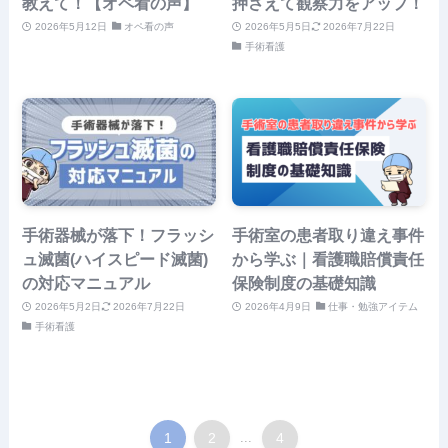
教えて！【オペ看の声】
押さえて観察力をアップ！
2026年5月12日
オペ看の声
2026年5月5日
2026年7月22日
手術看護
手術器械が落下！フラッシ
手術室の患者取り違え事件
ュ滅菌(ハイスピード滅菌)
から学ぶ｜看護職賠償責任
の対応マニュアル
保険制度の基礎知識
2026年5月2日
2026年7月22日
2026年4月9日
仕事・勉強アイテム
手術看護
1
2
...
4