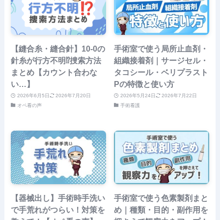
【縫合糸・縫合針】10-0の
手術室で使う局所止血剤・
針糸が行方不明⁉捜索方法
組織接着剤｜サージセル・
まとめ【カウント合わな
タコシール・ベリプラスト
い…】
Pの特徴と使い方
2026年6月5日
2026年7月20日
2026年5月24日
2026年7月22日
オペ看の声
手術看護
【器械出し】手術時手洗い
手術室で使う色素製剤まと
で手荒れがつらい！対策を
め｜種類・目的・副作用を