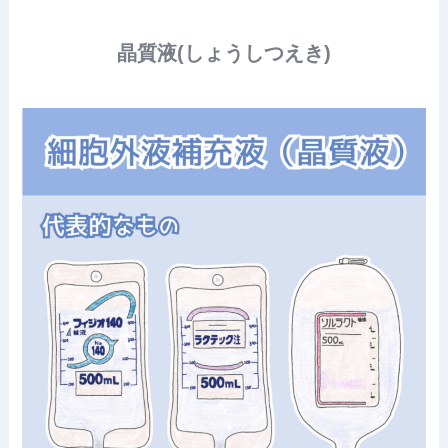
晶質液(しょうしつえき)