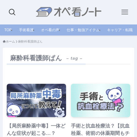
TOP
手術看護
オペ看の声
仕事・勉強アイテム
キャリア・転職
ホーム
麻酔科看護師ぱん
麻酔科看護師ぱん
– tag –
【局所麻酔薬中毒】一体ど
手術と抗血栓療法？【抗血
んな症状が起こる…？
栓薬、術前の休薬期間もチ