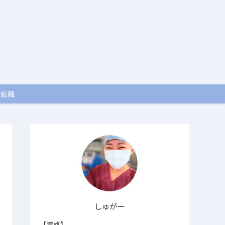
・転職
しゅがー
【資格】