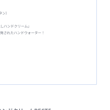
シタン）
推しハンドクリーム」
開発されたハンドウォーター！
う