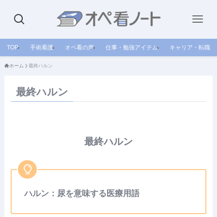
TOP
手術看護
オペ看の声
仕事・勉強アイテム
キャリア・転職
ホーム
最終ハルン
最終ハルン
最終ハルン
ハルン：尿を意味する医療用語